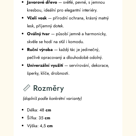
Javorové dřevo
— světlé, pevné, s jemnou
kresbou, ideální pro elegantní interiéry.
Včelí vosk
— přírodní ochrana, krásný matný
lesk, příjemný dotek.
Oválný tvar
— působí jemně a harmonicky,
skvěle se hodí na stůl i komodu.
Ruční výroba
— každý tác je jedinečný,
pečlivě opracovaný a dlouhodobě odolný.
Univerzální využití
— servírování, dekorace,
šperky, klíče, drobnosti.
📏 Rozměry
(doplníš podle konkrétní varianty)
Délka: 48
cm
Šířka: 35
cm
Výška: 4,5
cm