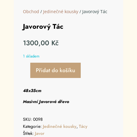
Obchod
/
Jedinečné kousky
/ Javorový Tác
Javorový Tác
1300,00
Kč
1 skladem
Přidat do košíku
Javorový
Tác
množství
48x35cm
Masivní Javorové dřevo
SKU:
0098
Kategorie:
Jedinečné kousky
,
Tácy
Štítek:
Javor